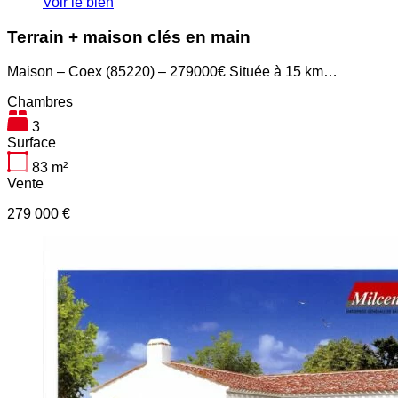
Voir le bien
Terrain + maison clés en main
Maison – Coex (85220) – 279000€ Située à 15 km…
Chambres
3
Surface
83
m²
Vente
279 000 €