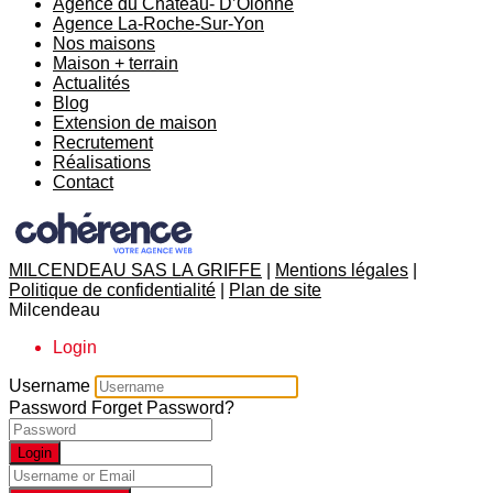
Agence du Château- D’Olonne
Agence La-Roche-Sur-Yon
Nos maisons
Maison + terrain
Actualités
Blog
Extension de maison
Recrutement
Réalisations
Contact
MILCENDEAU SAS LA GRIFFE
|
Mentions légales
|
Politique de confidentialité
|
Plan de site
Milcendeau
Login
Username
Password
Forget Password?
Login