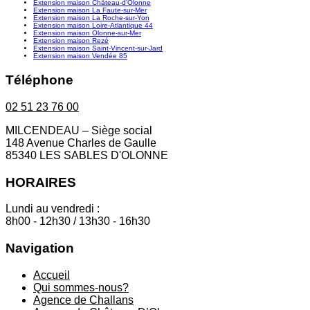
Extension maison Château-d’Olonne
Extension maison La Faute-sur-Mer
Extension maison La Roche-sur-Yon
Extension maison Loire-Atlantique 44
Extension maison Olonne-sur-Mer
Extension maison Rezé
Extension maison Saint-Vincent-sur-Jard
Extension maison Vendée 85
Téléphone
02 51 23 76 00
MILCENDEAU – Siège social
148 Avenue Charles de Gaulle
85340 LES SABLES D'OLONNE
HORAIRES
Lundi au vendredi :
8h00 - 12h30 / 13h30 - 16h30
Navigation
Accueil
Qui sommes-nous?
Agence de Challans