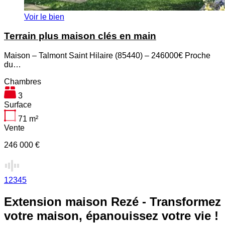
Voir le bien
Terrain plus maison clés en main
Maison – Talmont Saint Hilaire (85440) – 246000€ Proche
du…
Chambres
3
Surface
71
m²
Vente
246 000 €
1
2
3
4
5
Extension maison Rezé - Transformez
votre maison, épanouissez votre vie !