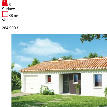
3
Surface
88
m²
Vente
284 900 €