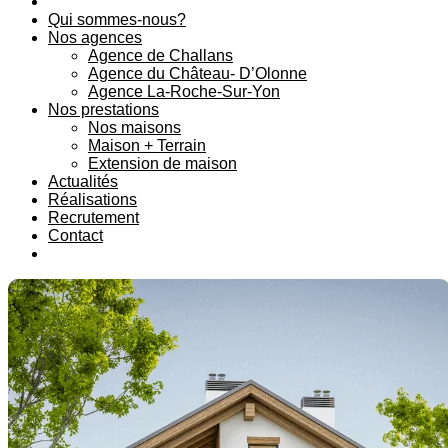
Qui sommes-nous?
Nos agences
Agence de Challans
Agence du Château- D’Olonne
Agence La-Roche-Sur-Yon
Nos prestations
Nos maisons
Maison + Terrain
Extension de maison
Actualités
Réalisations
Recrutement
Contact