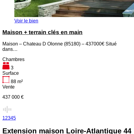
Voir le bien
Maison + terrain clés en main
Maison – Chateau D Olonne (85180) – 437000€ Situé
dans…
Chambres
3
Surface
88
m²
Vente
437 000 €
1
2
3
4
5
Extension maison Loire-Atlantique 44