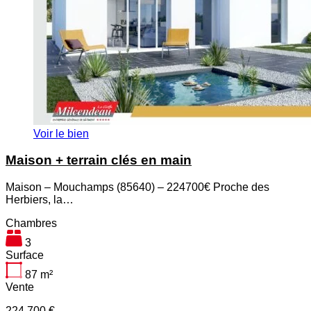
Voir le bien
Maison + terrain clés en main
Maison – Mouchamps (85640) – 224700€ Proche des
Herbiers, la…
Chambres
3
Surface
87
m²
Vente
224 700 €