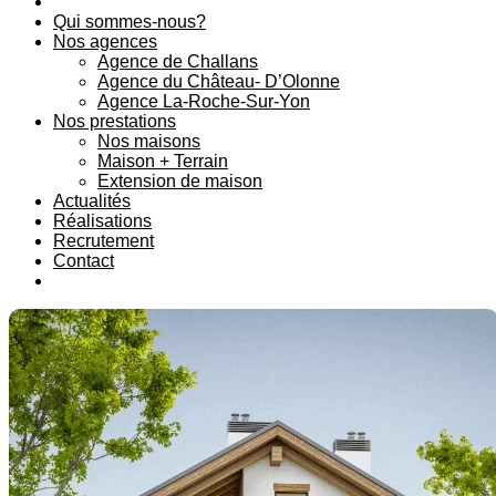
Qui sommes-nous?
Nos agences
Agence de Challans
Agence du Château- D’Olonne
Agence La-Roche-Sur-Yon
Nos prestations
Nos maisons
Maison + Terrain
Extension de maison
Actualités
Réalisations
Recrutement
Contact