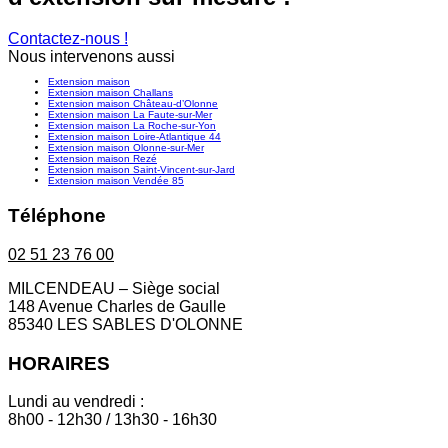
Contactez-nous !
Nous intervenons aussi
Extension maison
Extension maison Challans
Extension maison Château-d’Olonne
Extension maison La Faute-sur-Mer
Extension maison La Roche-sur-Yon
Extension maison Loire-Atlantique 44
Extension maison Olonne-sur-Mer
Extension maison Rezé
Extension maison Saint-Vincent-sur-Jard
Extension maison Vendée 85
Téléphone
02 51 23 76 00
MILCENDEAU – Siège social
148 Avenue Charles de Gaulle
85340 LES SABLES D'OLONNE
HORAIRES
Lundi au vendredi :
8h00 - 12h30 / 13h30 - 16h30