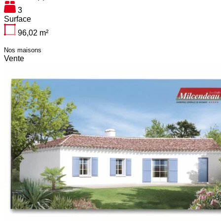
3
Surface
96,02
m²
Nos maisons
Vente