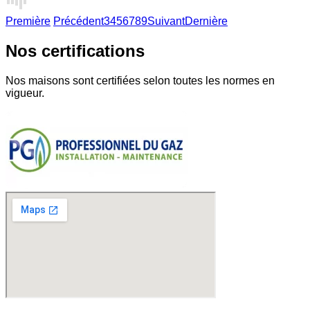
Première
Précédent
3
4
5
6
7
8
9
Suivant
Dernière
Nos certifications
Nos maisons sont certifiées selon toutes les normes en
vigueur.