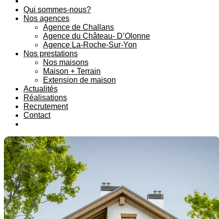
Qui sommes-nous?
Nos agences
Agence de Challans
Agence du Château- D’Olonne
Agence La-Roche-Sur-Yon
Nos prestations
Nos maisons
Maison + Terrain
Extension de maison
Actualités
Réalisations
Recrutement
Contact