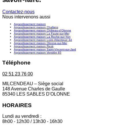
Contactez-nous
Nous intervenons aussi
Agrandissement maison
Agrandissement maison Challans
Agrandissement maison Château-d’Olonne
Agrandissement maison La Faute-sur-Mer
Agrandissement maison La Roche-sur-Yon
Agrandissement maison Loire-Atlantique 44
Agrandissement maison Olonne-sur-Mer
Agrandissement maison Rezé
Agrandissement maison Saint-Vincent-sur-Jard
Agrandissement maison Vendée 85
Téléphone
02 51 23 76 00
MILCENDEAU – Siège social
148 Avenue Charles de Gaulle
85340 LES SABLES D'OLONNE
HORAIRES
Lundi au vendredi :
8h00 - 12h30 / 13h30 - 16h30