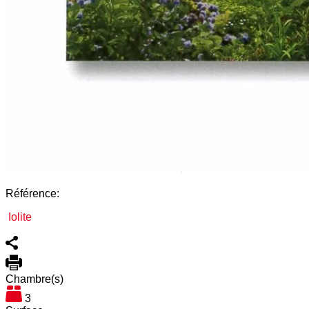
Référence:
Iolite
Chambre(s)
3