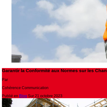
Garantir la Conformité aux Normes sur les Chan
Par
Cohérence Communication
Publié en
Blog
Sur
21 octobre 2023