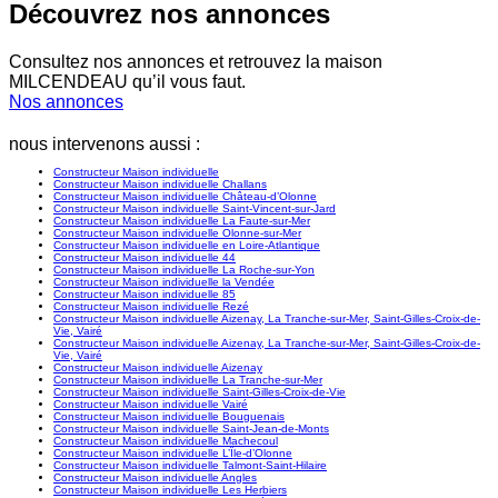
Découvrez nos annonces
Consultez nos annonces et retrouvez la maison
MILCENDEAU qu’il vous faut.
Nos annonces
nous intervenons aussi :
Constructeur Maison individuelle
Constructeur Maison individuelle Challans
Constructeur Maison individuelle Château-d’Olonne
Constructeur Maison individuelle Saint-Vincent-sur-Jard
Constructeur Maison individuelle La Faute-sur-Mer
Constructeur Maison individuelle Olonne-sur-Mer
Constructeur Maison individuelle en Loire-Atlantique
Constructeur Maison individuelle 44
Constructeur Maison individuelle La Roche-sur-Yon
Constructeur Maison individuelle la Vendée
Constructeur Maison individuelle 85
Constructeur Maison individuelle Rezé
Constructeur Maison individuelle Aizenay, La Tranche-sur-Mer, Saint-Gilles-Croix-de-
Vie, Vairé
Constructeur Maison individuelle Aizenay, La Tranche-sur-Mer, Saint-Gilles-Croix-de-
Vie, Vairé
Constructeur Maison individuelle Aizenay
Constructeur Maison individuelle La Tranche-sur-Mer
Constructeur Maison individuelle Saint-Gilles-Croix-de-Vie
Constructeur Maison individuelle Vairé
Constructeur Maison individuelle Bouguenais
Constructeur Maison individuelle Saint-Jean-de-Monts
Constructeur Maison individuelle Machecoul
Constructeur Maison individuelle L’Île-d’Olonne
Constructeur Maison individuelle Talmont-Saint-Hilaire
Constructeur Maison individuelle Angles
Constructeur Maison individuelle Les Herbiers