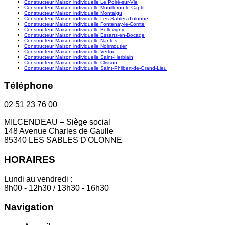
Constructeur Maison individuelle Le Poiré-sur-Vie
Constructeur Maison individuelle Mouilleron-le-Captif
Constructeur Maison individuelle Montaigu
Constructeur Maison individuelle Les Sables d’olonne
Constructeur Maison individuelle Fontenay-le-Comte
Constructeur Maison individuelle Bellevigny
Constructeur Maison individuelle Essarts-en-Bocage
Constructeur Maison individuelle Nantes
Constructeur Maison individuelle Noirmoutier
Constructeur Maison individuelle Vertou
Constructeur Maison individuelle Saint-Herblain
Constructeur Maison individuelle Clisson
Constructeur Maison individuelle Saint-Philbert-de-Grand-Lieu
Téléphone
02 51 23 76 00
MILCENDEAU – Siège social
148 Avenue Charles de Gaulle
85340 LES SABLES D'OLONNE
HORAIRES
Lundi au vendredi :
8h00 - 12h30 / 13h30 - 16h30
Navigation