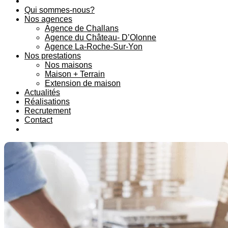
Qui sommes-nous?
Nos agences
Agence de Challans
Agence du Château- D’Olonne
Agence La-Roche-Sur-Yon
Nos prestations
Nos maisons
Maison + Terrain
Extension de maison
Actualités
Réalisations
Recrutement
Contact