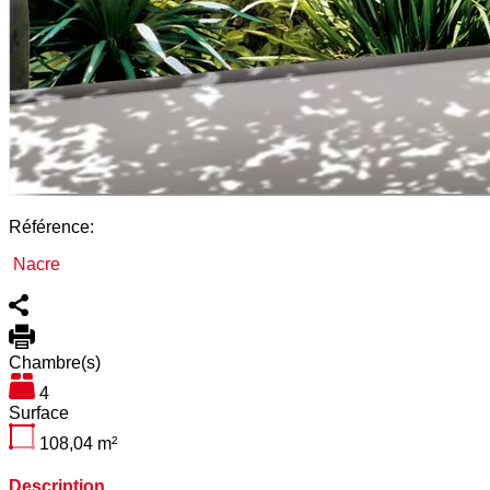
Référence:
Nacre
Chambre(s)
4
Surface
108,04
m²
Description